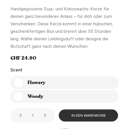
Handgegossene Soja- und Kokoswachs-Kerze für
deinen ganz besonderen Anlass – für dich oder zum
Verschenken. Diese Kerze kommt in einer hübschen,
geschenkfertigen Box und brennt über 55 Stunden
lang. Wähle deinen Lieblingsduft oder designe die
Botschaft ganz nach deinen Wünschen.
CHF
24.90
Scent
Flowery
Woody
Which
IN DEN WARENKORB
zodiac
sign