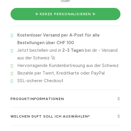
oder
is
the
✨ KERZE PERSONALISIEREN ✨
best
and
Kostenloser Versand per A-Post für alle
why
Bestellungen über CHF 100
is
Jetzt bestellen und in
2-3 Tagen
bei dir - Versand
it
aus der Schweiz 🚀
Taurus?
Hervorragende Kundenbetreuung aus der Schweiz
Menge
Bezahle per Twint, Kreditkarte oder PayPal
SSL-sicherer Checkout
PRODUKTINFORMATIONEN
WELCHEN DUFT SOLL ICH AUSWÄHLEN?