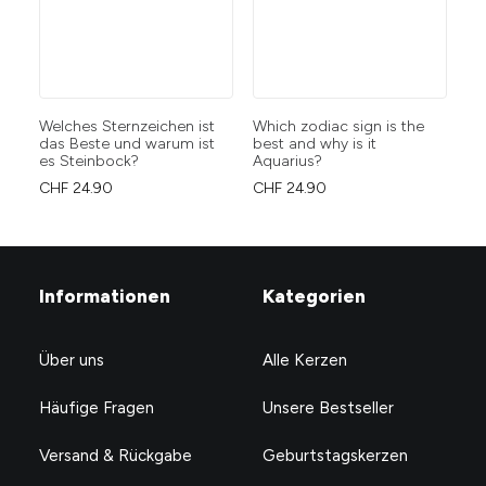
Welches Sternzeichen ist
Which zodiac sign is the
Tau
das Beste und warum ist
best and why is it
fa
es Steinbock?
Aquarius?
CH
CHF
24.90
CHF
24.90
Informationen
Kategorien
Über uns
Alle Kerzen
Häufige Fragen
Unsere Bestseller
Versand & Rückgabe
Geburtstagskerzen