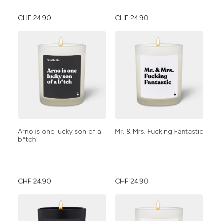
CHF
24.90
CHF
24.90
Arno is one lucky son of a
Mr. & Mrs. Fucking Fantastic
b*tch
CHF
24.90
CHF
24.90