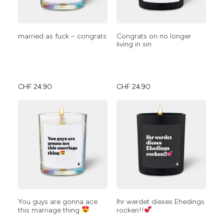
married as fuck – congrats
Congrats on no longer
living in sin
CHF
24.90
CHF
24.90
You guys are gonna ace
Ihr werdet dieses Ehedings
this marriage thing
rocken!!