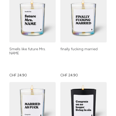
Smells like future Mrs.
finally fucking married
NAME
CHF
24.90
CHF
24.90