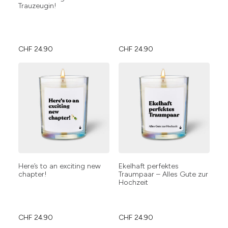
Trauzeugin!
CHF
24.90
CHF
24.90
Here’s to an exciting new
Ekelhaft perfektes
chapter!
Traumpaar – Alles Gute zur
Hochzeit
CHF
24.90
CHF
24.90