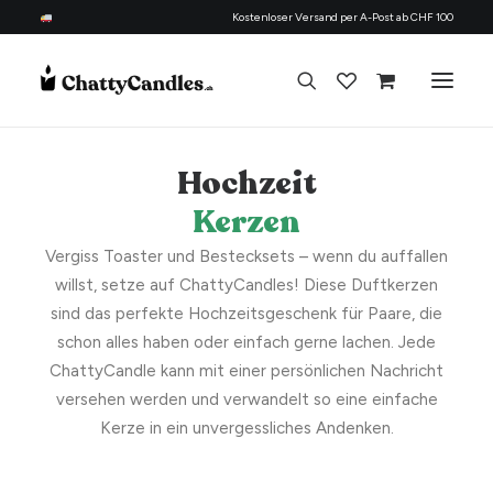
Kostenloser Versand per A-Post ab CHF 100
Hochzeit
Alle Kerzen
Kerzen
Nach Anlass
Vergiss Toaster und Bestecksets – wenn du auffallen
Geschenk für
willst, setze auf ChattyCandles! Diese Duftkerzen
Candle Refill Kit - 330 ml - Woody
Thema
sind das perfekte Hochzeitsgeschenk für Paare, die
+
HINZUFÜGEN
Nachfüllset
CHF
22.90
schon alles haben oder einfach gerne lachen. Jede
ChattyCandle kann mit einer persönlichen Nachricht
Über uns
versehen werden und verwandelt so eine einfache
Kontakt
Kerze in ein unvergessliches Andenken.
Deutsch