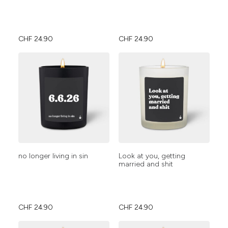
CHF
24.90
CHF
24.90
no longer living in sin
Look at you, getting
married and shit
CHF
24.90
CHF
24.90