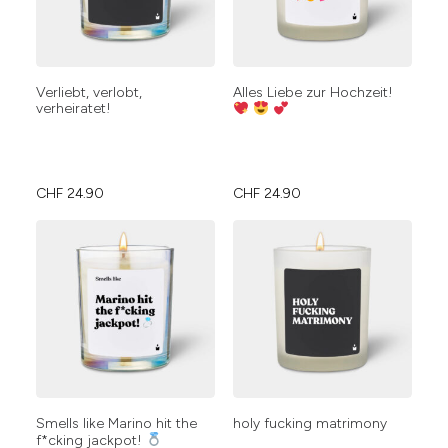
Verliebt, verlobt,
Alles Liebe zur Hochzeit!
verheiratet!
CHF
24.90
CHF
24.90
Smells like Marino hit the
holy fucking matrimony
f*cking jackpot!