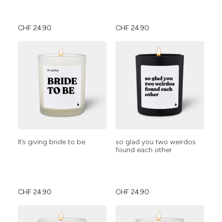
CHF
24.90
CHF
24.90
It’s giving bride to be
so glad you two weirdos
found each other
CHF
24.90
CHF
24.90