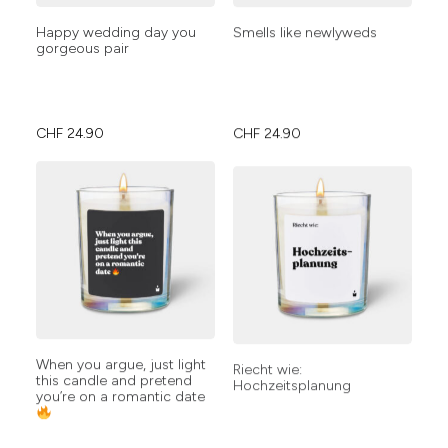
Happy wedding day you
Smells like newlyweds
gorgeous pair
CHF
24.90
CHF
24.90
When you argue, just light
Riecht wie:
this candle and pretend
Hochzeitsplanung
you’re on a romantic date