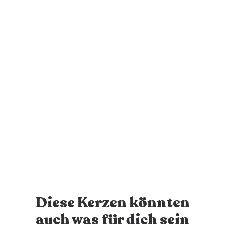
Deine Kerze wird verschickt
Nach Bestelleingang wird deine personalisierte Kerze
innert 1-2 Werktagen versendet - juhuu!
Diese Kerzen könnten
auch was für dich sein