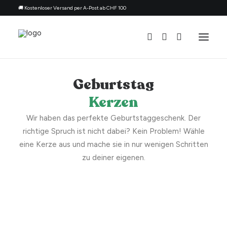
🚚 Kostenloser Versand per A-Post ab CHF 100
Geburtstag
Alle Kerzen
Kerzen
Nach Anlass
Wir haben das perfekte Geburtstaggeschenk. Der
Geschenk für
richtige Spruch ist nicht dabei? Kein Problem! Wähle
Thema
eine Kerze aus und mache sie in nur wenigen Schritten
Nachfüllset
zu deiner eigenen.
Über uns
Kontakt
Deutsch