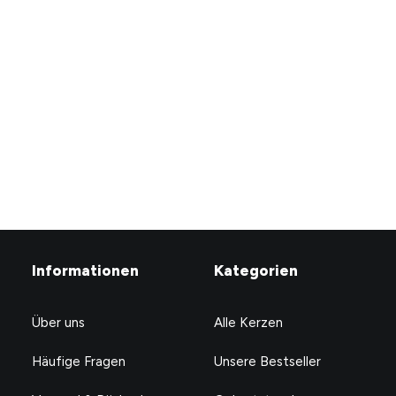
I think you’re an asshole.
Due to inflation, this is your
But mum said I had to get
gift
you a gift.
CHF
24.90
CHF
24.90
Informationen
Kategorien
Über uns
Alle Kerzen
Häufige Fragen
Unsere Bestseller