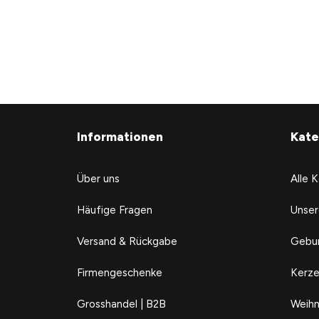
CHF
24.90
CHF
24.90
Informationen
Kate
Über uns
Alle 
Häufige Fragen
Unser
Versand & Rückgabe
Gebur
Firmengeschenke
Kerze
Grosshandel | B2B
Weihn