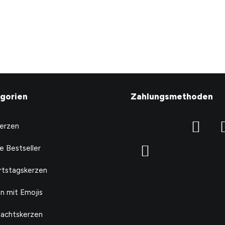
CHF
24.90
gorien
Zahlungsmethoden
Kerzen
e Bestseller
tstagskerzen
n mit Emojis
achtskerzen