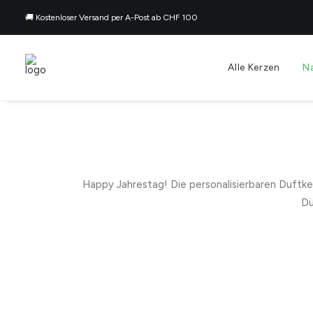
🚚 Kostenloser Versand per A-Post ab CHF 100
Alle Kerzen
N
Happy Jahrestag! Die personalisierbaren Duftke
Dü