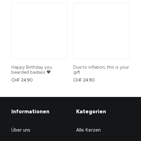
Happy Birthday you
Due to inflation, this is your
Ha
bearded badass 💖
gift
ar
CHF
24.90
CHF
24.90
CH
Informationen
Kategorien
Über uns
Alle Kerzen