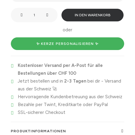
Only
IN DEN WARENKORB
badass
bitches
oder
are
born
✨ KERZE PERSONALISIEREN ✨
in
October.
Kostenloser Versand per A-Post für alle
Menge
Bestellungen über CHF 100
Jetzt bestellen und in
2-3 Tagen
bei dir - Versand
aus der Schweiz 🚀
Hervorragende Kundenbetreuung aus der Schweiz
Bezahle per Twint, Kreditkarte oder PayPal
SSL-sicherer Checkout
PRODUKTINFORMATIONEN