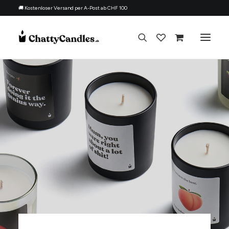
🚚 Kostenloser Versand per A-Post ab CHF 100
Alle Kerzen
Nach Anlass
Geschenk für
Thema
Nachfüllset
Über uns
Kontakt
Deutsch