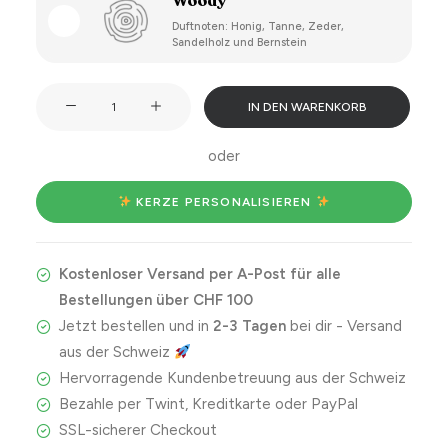
Woody
Duftnoten: Honig, Tanne, Zeder,
Sandelholz und Bernstein
Which
IN DEN WARENKORB
zodiac
sign
oder
is
the
 KERZE PERSONALISIEREN 
best
and
Kostenloser Versand per A-Post für alle
why
Bestellungen über CHF 100
is
Jetzt bestellen und in
2-3 Tagen
bei dir - Versand
it
aus der Schweiz
Aries?
Hervorragende Kundenbetreuung aus der Schweiz
Menge
Bezahle per Twint, Kreditkarte oder PayPal
SSL-sicherer Checkout