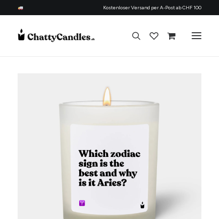
Kostenloser Versand per A-Post ab CHF 100
Alle Kerzen
Nach Anlass
Geschenk für
Candle Refill Kit - 330 ml - Woody
Thema
+
HINZUFÜGEN
Nachfüllset
CHF
22.90
Über uns
Kontakt
Deutsch