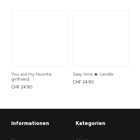
You are my favorite
Sexy time 🔥 candle
I 
girlfriend
CHF
24.90
CH
CHF
24.90
Informationen
Kategorien