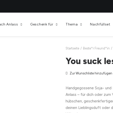
ach Anlass
Geschenk für
Thema
Nachfüllset
Startseite
Beste*r Freund*in
You suck le
Zur Wunschliste hinzufügen
Handgegossene Soja- und 
Anlass – für dich oder zum
hübschen, geschenkfertige
deinen Lieblingsduft oder 