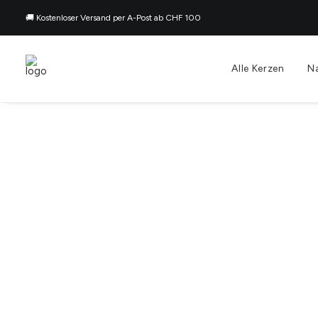
🚚 Kostenloser Versand per A-Post ab CHF 100
Alle Kerzen
N