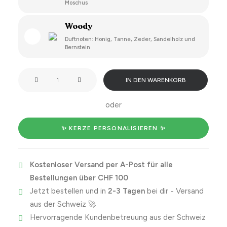
Moschus
Woody
Duftnoten: Honig, Tanne, Zeder, Sandelholz und
Bernstein
Light
IN DEN WARENKORB
this
candle
oder
when
it's
✨ KERZE PERSONALISIEREN ✨
time
to
Kostenloser Versand per A-Post für alle
have
Bestellungen über CHF 100
sex.
Jetzt bestellen und in
2-3 Tagen
bei dir - Versand
Menge
aus der Schweiz 🚀
Hervorragende Kundenbetreuung aus der Schweiz