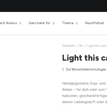
ach Anlass
Geschenk für
Thema
Nachfüllset
Startseite
18+
Light this can
Light this 
Zur Wunschliste hinzufügen
Handgegossene Soja- und 
Anlass – für dich oder zum
hübschen, geschenkfertige
deinen Lieblingsduft oder 