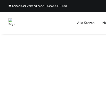
🚚 Kostenloser Versand per A-Post ab CHF 100
Alle Kerzen
N