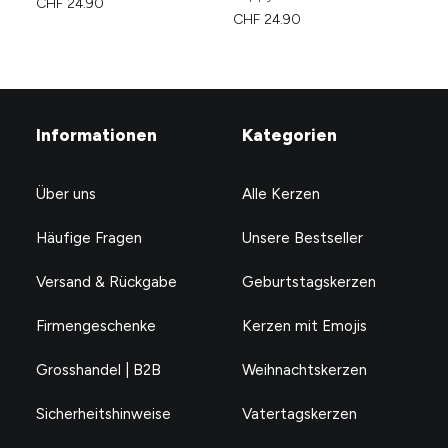
CHF
24.90
yo
CHF
24.90
CH
Informationen
Kategorien
Über uns
Alle Kerzen
Häufige Fragen
Unsere Bestseller
Versand & Rückgabe
Geburtstagskerzen
Firmengeschenke
Kerzen mit Emojis
Grosshandel | B2B
Weihnachtskerzen
Sicherheitshinweise
Vatertagskerzen