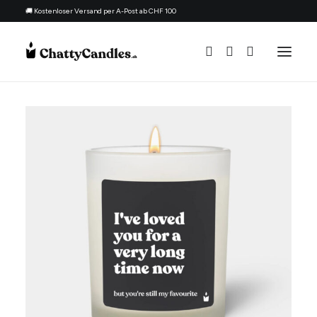
🚚 Kostenloser Versand per A-Post ab CHF 100
Alle Kerzen
Nach Anlass
Geschenk für
Candle Refill Kit - 330 ml - Flowery
Thema
+
HINZUFÜGEN
Nachfüllset
CHF
22.90
Über uns
Kontakt
Deutsch