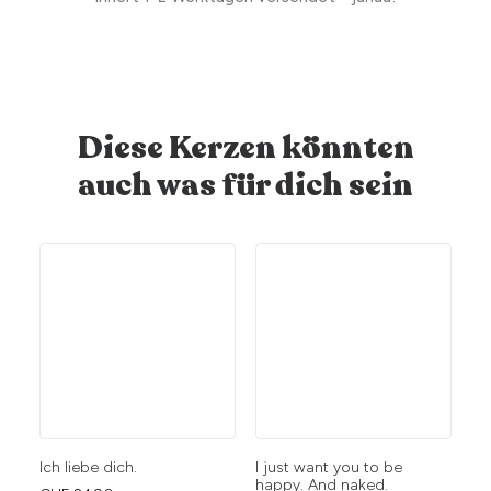
Diese Kerzen könnten
auch was für dich sein
Ich liebe dich.
I just want you to be
I 
happy. And naked.
hi