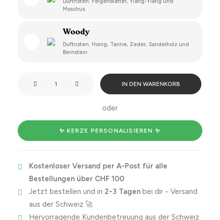
Duftnoten: Feigenblätter, Ylang-Ylang und
Moschus
Woody
Duftnoten: Honig, Tanne, Zeder, Sandelholz und
Bernstein
I've
IN DEN WARENKORB
loved
you
oder
for
a
✨ KERZE PERSONALISIEREN ✨
very
long
Kostenloser Versand per A-Post für alle
time
Bestellungen über CHF 100
now
Jetzt bestellen und in
2-3 Tagen
bei dir - Versand
but
aus der Schweiz 🚀
you're
Hervorragende Kundenbetreuung aus der Schweiz
still