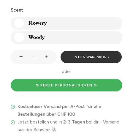
Scent
Flowery
Woody
5/5
IN DEN WARENKORB
would
marry
oder
again
Menge
✨ KERZE PERSONALISIEREN ✨
Kostenloser Versand per A-Post für alle
Bestellungen über CHF 100
Jetzt bestellen und in
2-3 Tagen
bei dir - Versand
aus der Schweiz 🚀