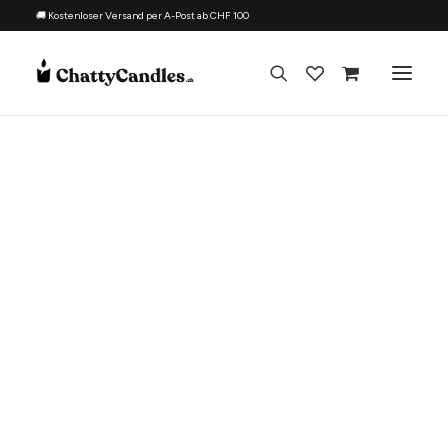
🚚 Kostenloser Versand per A-Post ab CHF 100
Alle Kerzen
Nach Anlass
Geschenk für
Thema
Nachfüllset
Über uns
Kontakt
Deutsch