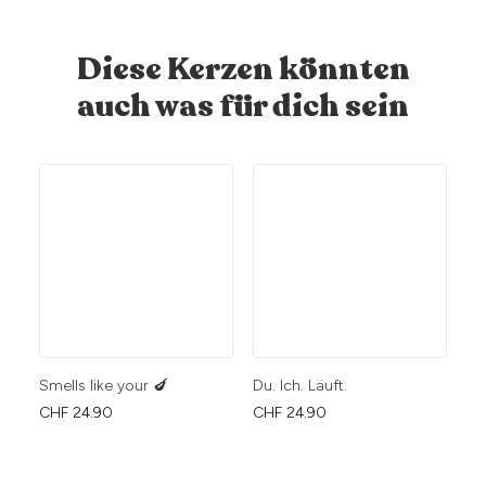
Diese Kerzen könnten
auch was für dich sein
Smells like your 🍆
Du. Ich. Läuft.
He
CHF
24.90
CHF
24.90
CH