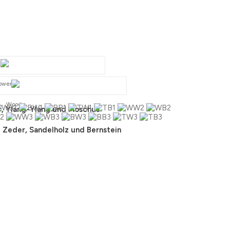
owery
Woody
r, Ylang-Ylang und Moschus
 Zeder, Sandelholz und Bernstein