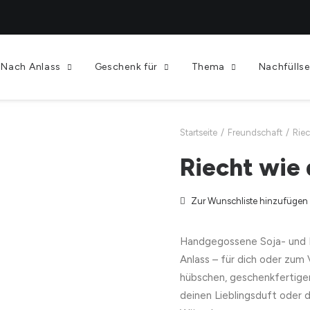
Nach Anlass
Geschenk für
Thema
Nachfüllse
Startseite
Freundschaft
Riec
Riecht wie 
Zur Wunschliste hinzufügen
Handgegossene Soja- und 
Anlass – für dich oder zum
hübschen, geschenkfertige
deinen Lieblingsduft oder 