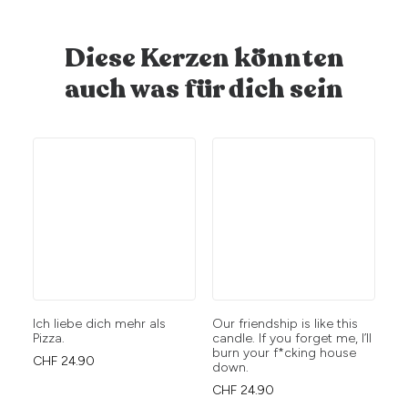
Diese Kerzen könnten
auch was für dich sein
Ich liebe dich mehr als
Our friendship is like this
Sm
Pizza.
candle. If you forget me, I’ll
CH
burn your f*cking house
CHF
24.90
down.
CHF
24.90