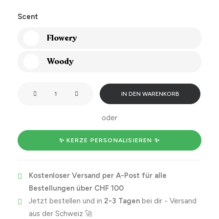
Scent
Flowery
Woody
Sending
IN DEN WARENKORB
you
a
oder
great
big
✨ KERZE PERSONALISIEREN ✨
hug
in
Kostenloser Versand per A-Post für alle
a
Bestellungen über CHF 100
jar
Jetzt bestellen und in
2-3 Tagen
bei dir - Versand
Menge
aus der Schweiz 🚀