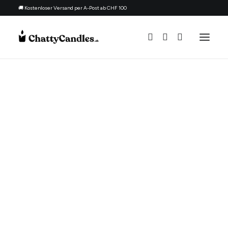
🚚 Kostenloser Versand per A-Post ab CHF 100
Alle Kerzen
Nach Anlass
Geschenk für
Thema
Nachfüllset
Über uns
Kontakt
Deutsch