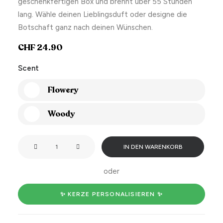
geschenkfertigen Box und brennt über 55 Stunden
lang. Wähle deinen Lieblingsduft oder designe die
Botschaft ganz nach deinen Wünschen.
CHF
24.90
Scent
Flowery
Woody
Old
IN DEN WARENKORB
Queen
Menge
oder
✨ KERZE PERSONALISIEREN ✨