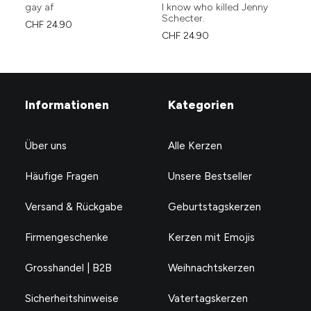
gay af
I know who killed Jenny
Lov
Schecter.
ha
CHF
24.90
CHF
24.90
CH
Informationen
Kategorien
Über uns
Alle Kerzen
Häufige Fragen
Unsere Bestseller
Versand & Rückgabe
Geburtstagskerzen
Firmengeschenke
Kerzen mit Emojis
Grosshandel | B2B
Weihnachtskerzen
Sicherheitshinweise
Vatertagskerzen