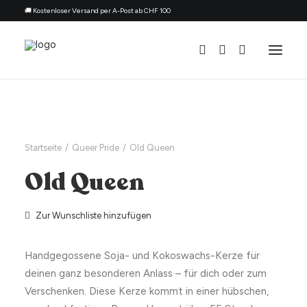
🚚 Kostenloser Versand per A-Post ab CHF 100
Alle Kerzen
Nach Anlass
Startseite
Queer Pride
Old Queen
Geschenk für
Old Queen
Thema
Nachfüllset
Zur Wunschliste hinzufügen
Über uns
Handgegossene Soja- und Kokoswachs-Kerze für
Kontakt
deinen ganz besonderen Anlass – für dich oder zum
Deutsch
Verschenken. Diese Kerze kommt in einer hübschen,