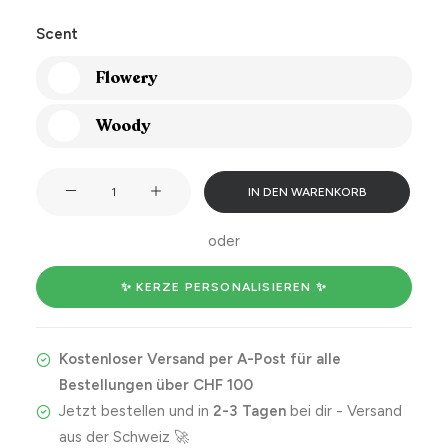
Scent
Flowery
Woody
I
IN DEN WARENKORB
always
knew
oder
you
were
✨ KERZE PERSONALISIEREN ✨
gay.
🏳️‍🌈
Kostenloser Versand per A-Post für alle
💖
Bestellungen über CHF 100
Menge
Jetzt bestellen und in
2-3 Tagen
bei dir - Versand
aus der Schweiz 🚀