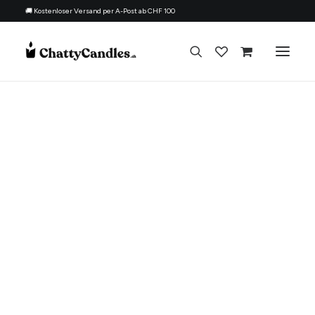
🚚 Kostenloser Versand per A-Post ab CHF 100
Alle Kerzen
Nach Anlass
Geschenk für
Thema
Nachfüllset
Über uns
Kontakt
Deutsch