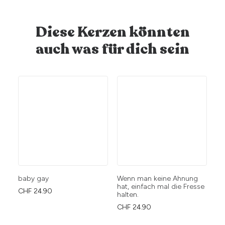
Diese Kerzen könnten
auch was für dich sein
baby gay
Wenn man keine Ahnung
Sm
hat, einfach mal die Fresse
fr
CHF
24.90
halten.
th
CHF
24.90
CH