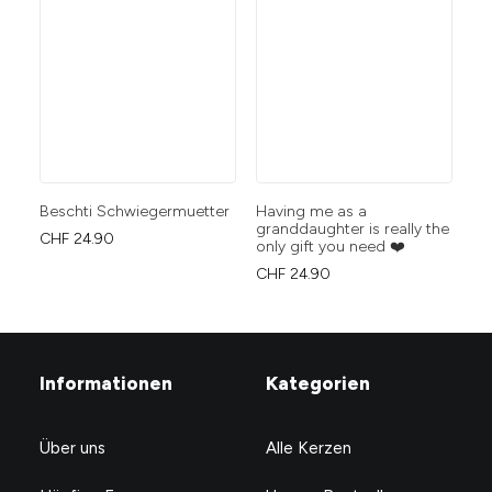
Beschti Schwiegermuetter
Having me as a
Mi
granddaughter is really the
CHF
24.90
CH
only gift you need ❤️
CHF
24.90
Informationen
Kategorien
Über uns
Alle Kerzen