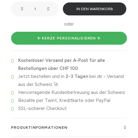
Das
IN DEN WARENKORB
johr
schenki
oder
eu
Nüt.
✨ KERZE PERSONALISIEREN ✨
Menge
Kostenloser Versand per A-Post für alle
Bestellungen über CHF 100
Jetzt bestellen und in
2-3 Tagen
bei dir - Versand
aus der Schweiz 🚀
Hervorragende Kundenbetreuung aus der Schweiz
Bezahle per Twint, Kreditkarte oder PayPal
SSL-sicherer Checkout
PRODUKTINFORMATIONEN