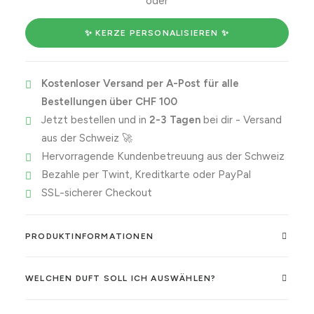
oder
going
to
✨ KERZE PERSONALISIEREN ✨
be
grandparents!
Kostenloser Versand per A-Post für alle
Menge
Bestellungen über CHF 100
Jetzt bestellen und in
2-3 Tagen
bei dir - Versand
aus der Schweiz 🚀
Hervorragende Kundenbetreuung aus der Schweiz
Bezahle per Twint, Kreditkarte oder PayPal
SSL-sicherer Checkout
PRODUKTINFORMATIONEN
WELCHEN DUFT SOLL ICH AUSWÄHLEN?