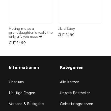
Having me as a
Libra Baby
Wi
granddaughter is really the
CHF
24.90
CH
only gift you need ❤️
CHF
24.90
Informationen
Kategorien
Über uns
Alle Kerzen
Häufige Fragen
Unsere Bestseller
Versand & Rückgabe
Geburtstagskerzen