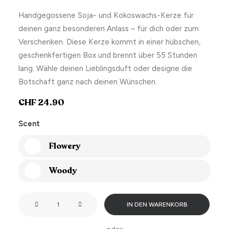
Handgegossene Soja- und Kokoswachs-Kerze für
deinen ganz besonderen Anlass – für dich oder zum
Verschenken. Diese Kerze kommt in einer hübschen,
geschenkfertigen Box und brennt über 55 Stunden
lang. Wähle deinen Lieblingsduft oder designe die
Botschaft ganz nach deinen Wünschen.
CHF
24.90
Scent
Flowery
Woody
Smells
IN DEN WARENKORB
like
you're