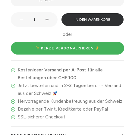
Bernstein
Kerzen
IN DEN WARENKORB
sind
besser
oder
als
ein
 KERZE PERSONALISIEREN 
Blumenstrauss
Menge
Kostenloser Versand per A-Post für alle
Bestellungen über CHF 100
Jetzt bestellen und in
2-3 Tagen
bei dir - Versand
aus der Schweiz
Hervorragende Kundenbetreuung aus der Schweiz
Bezahle per Twint, Kreditkarte oder PayPal
SSL-sicherer Checkout