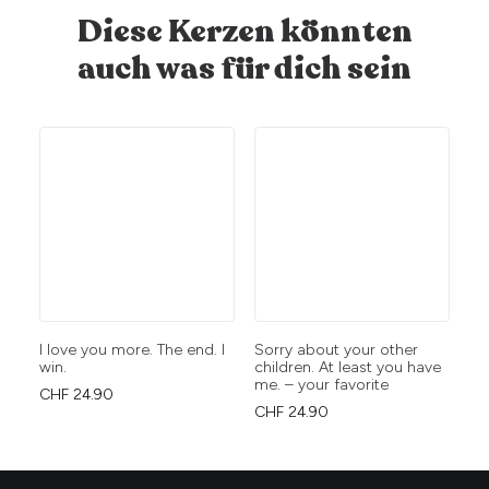
Diese Kerzen könnten
auch was für dich sein
I love you more. The end. I
Sorry about your other
Du
win.
children. At least you have
CH
me. – your favorite
CHF
24.90
CHF
24.90