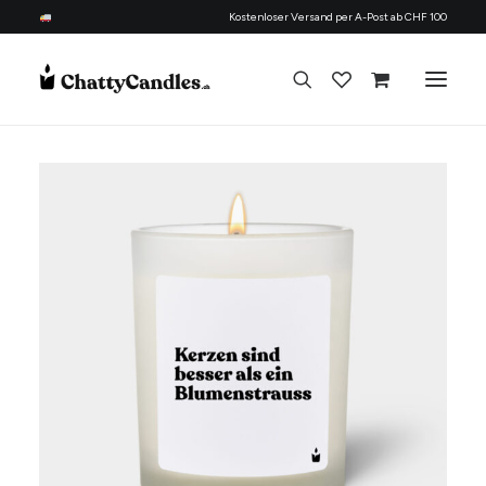
Kostenloser Versand per A-Post ab CHF 100
Alle Kerzen
Nach Anlass
Geschenk für
Candle Refill Kit - 330 ml - Flowery
Thema
+
HINZUFÜGEN
Nachfüllset
CHF
22.90
Über uns
Kontakt
Deutsch