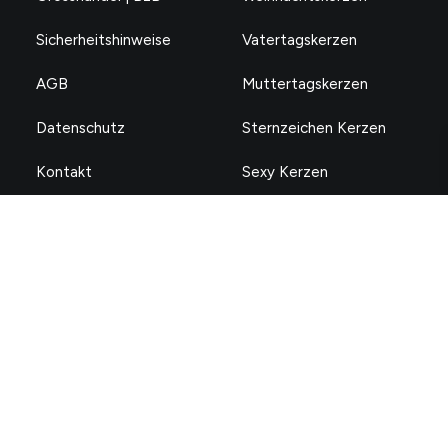
Sicherheitshinweise
Vatertagskerzen
AGB
Muttertagskerzen
Datenschutz
Sternzeichen Kerzen
Kontakt
Sexy Kerzen
Impressum
Motivationskerzen
Zahlungsmethoden
Folge uns