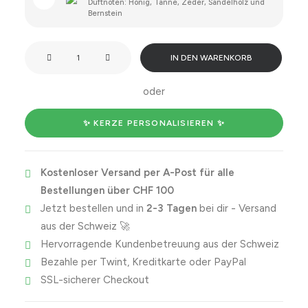
Duftnoten: Honig, Tanne, Zeder, Sandelholz und
Bernstein
Danke
IN DEN WARENKORB
Mami,
dass
oder
du
mir
✨ KERZE PERSONALISIEREN ✨
immer
alles
Kostenloser Versand per A-Post für alle
erlaubt
Bestellungen über CHF 100
häsch,
Jetzt bestellen und in
2-3 Tagen
bei dir - Versand
was
aus der Schweiz 🚀
de
Hervorragende Kundenbetreuung aus der Schweiz
Papi
Bezahle per Twint, Kreditkarte oder PayPal
verbote
SSL-sicherer Checkout
hät.
Menge