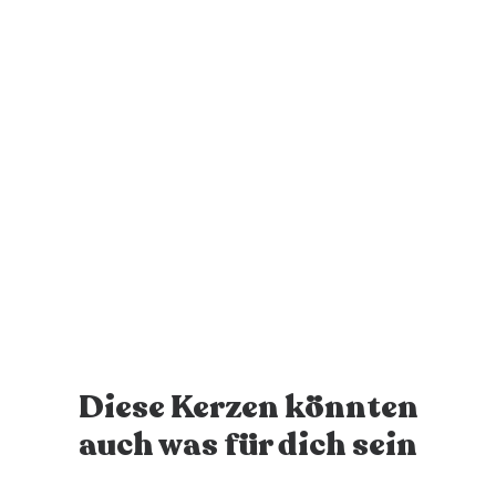
Deine Kerze wird verschickt
Nach Bestelleingang wird deine personalisierte Kerze
innert 1-2 Werktagen versendet - juhuu!
Diese Kerzen könnten
auch was für dich sein