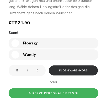
geschenkfertigen Box und brennt über 55 Stunden
lang. Wähle deinen Lieblingsduft oder designe die
Botschaft ganz nach deinen Wünschen.
CHF
24.90
Scent
Flowery
Woody
Allerbests
IN DEN WARENKORB
Gotti!
Menge
oder
✨ KERZE PERSONALISIEREN ✨