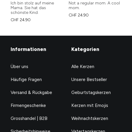
Ich bin stolz auf meine
Not a regular mom. A cool
We
Mama. Sie hat das
mom.
s’
schönste Kind.
CHF
24.90
CH
CHF
24.90
Informationen
Kategorien
Über uns
Alle Kerzen
Häufige Fragen
Unsere Bestseller
Versand & Rückgabe
Geburtstagskerzen
Firmengeschenke
Kerzen mit Emojis
Grosshandel | B2B
Weihnachtskerzen
Sicherheitshinweise
Vatertagskerzen