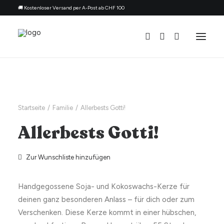
🚚 Kostenloser Versand per A-Post ab CHF 100
Alle Kerzen
Nach Anlass
Startseite
Familie
Allerbests Gotti!
Geschenk für
Allerbests Gotti!
Thema
Nachfüllset
Zur Wunschliste hinzufügen
Über uns
Handgegossene Soja- und Kokoswachs-Kerze für
Kontakt
deinen ganz besonderen Anlass – für dich oder zum
Deutsch
Verschenken. Diese Kerze kommt in einer hübschen,