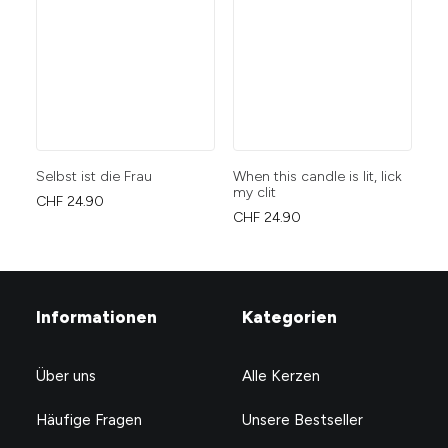
Selbst ist die Frau
When this candle is lit, lick
Jin
my clit
CHF
24.90
CH
CHF
24.90
Informationen
Kategorien
Über uns
Alle Kerzen
Häufige Fragen
Unsere Bestseller