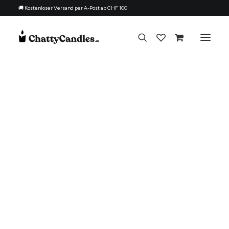
🚚 Kostenloser Versand per A-Post ab CHF 100
Alle Kerzen
Nach Anlass
Geschenk für
Thema
Nachfüllset
Über uns
Kontakt
Deutsch