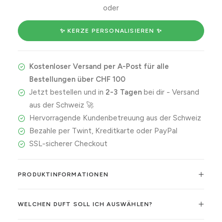
not
oder
go
down
✨ KERZE PERSONALISIEREN ✨
in
history,
Kostenloser Versand per A-Post für alle
but
Bestellungen über CHF 100
I'll
Jetzt bestellen und in
2-3 Tagen
bei dir - Versand
go
aus der Schweiz 🚀
down
Hervorragende Kundenbetreuung aus der Schweiz
on
Bezahle per Twint, Kreditkarte oder PayPal
you.
SSL-sicherer Checkout
Menge
PRODUKTINFORMATIONEN
WELCHEN DUFT SOLL ICH AUSWÄHLEN?