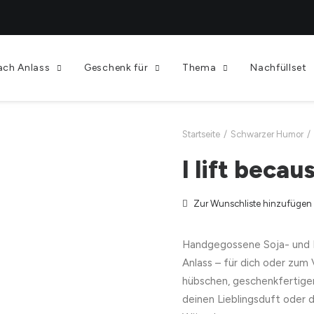
ach Anlass
Geschenk für
Thema
Nachfüllset
Startseite
Schwarzer Humor
I lift beca
Zur Wunschliste hinzufügen
Handgegossene Soja- und 
Anlass – für dich oder zum
hübschen, geschenkfertige
deinen Lieblingsduft oder 