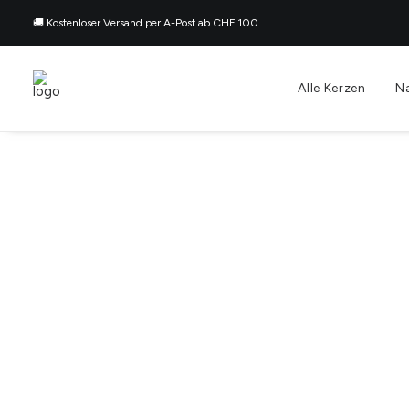
🚚 Kostenloser Versand per A-Post ab CHF 100
Alle Kerzen
N