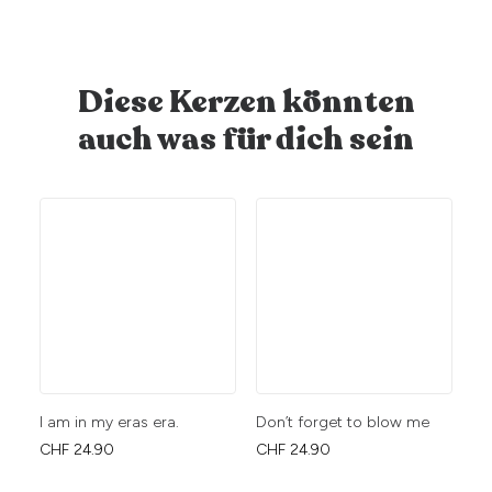
Diese Kerzen könnten
auch was für dich sein
I am in my eras era.
Don’t forget to blow me
We
wä
CHF
24.90
CHF
24.90
CH