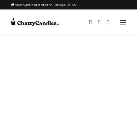
🚚 Kostenloser Versand per A-Post ab CHF 100
Alle Kerzen
Nach Anlass
Geschenk für
Thema
Nachfüllset
Über uns
Kontakt
Deutsch