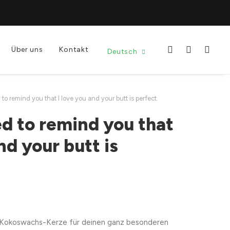
Über uns
Kontakt
Deutsch
 to remind you that I love you and your butt is perfect.
ed to remind you that
nd your butt is
Kokoswachs-Kerze für deinen ganz besonderen