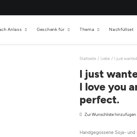
ach Anlass
Geschenk für
Thema
Nachfüllset
Startseite
Liebe
I just wanted
I just want
I love you a
perfect.
Zur Wunschliste hinzufügen
Handgegossene Soja- und 