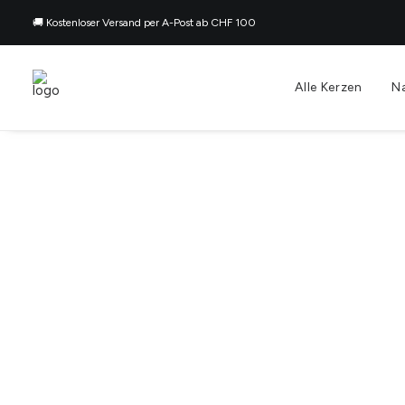
🚚 Kostenloser Versand per A-Post ab CHF 100
Alle Kerzen
N