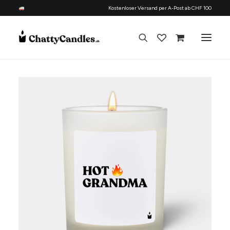
Kostenloser Versand per A-Post ab CHF 100
Alle Kerzen
Nach Anlass
Geschenk für
Candle Refill Kit - 330 ml - Flowery
Thema
+
HINZUFÜGEN
Nachfüllset
CHF
22.90
Über uns
Kontakt
Deutsch