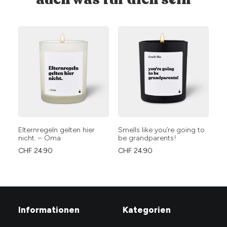
Elternregeln gelten hier
Smells like you’re going to
Wi
nicht. – Oma
be grandparents!
CH
CHF
24.90
CHF
24.90
Informationen
Kategorien