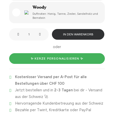
Woody
Duftnoten: Honig, Tanne, Zeder, Sandelholz und
Bernstein
Happy
IN DEN WARENKORB
Valentine's
Day
oder
from
the
✨ KERZE PERSONALISIEREN ✨
best
decision
Kostenloser Versand per A-Post für alle
you
Bestellungen über CHF 100
ever
Jetzt bestellen und in
2-3 Tagen
bei dir - Versand
made
aus der Schweiz 🚀
Menge
Hervorragende Kundenbetreuung aus der Schweiz
Bezahle per Twint, Kreditkarte oder PayPal