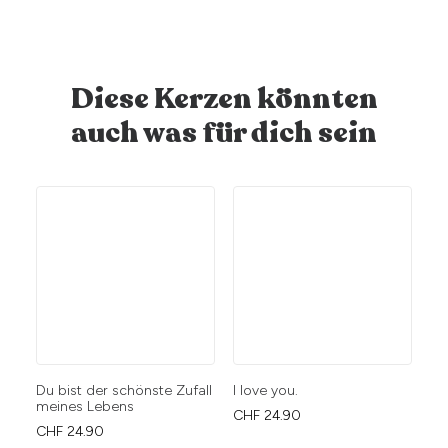
Diese Kerzen könnten
auch was für dich sein
Du bist der schönste Zufall
I love you.
Da
meines Lebens
CHF
24.90
CH
CHF
24.90