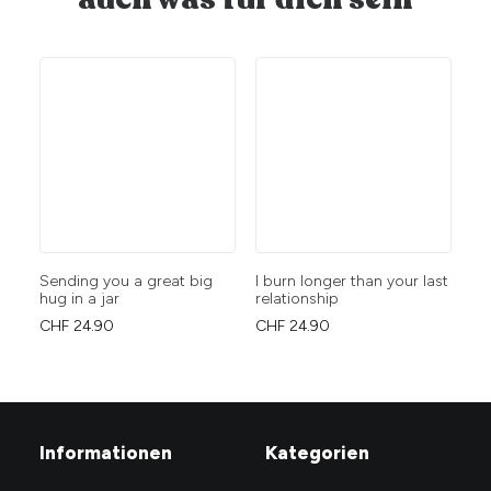
Sending you a great big
I burn longer than your last
Du
hug in a jar
relationship
Ha
ga
CHF
24.90
CHF
24.90
CH
Informationen
Kategorien