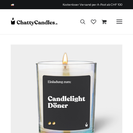
Kostenloser Versand per A-Post ab CHF 100
Alle Kerzen
Nach Anlass
Geschenk für
Candle Refill Kit - 330 ml - Flowery
Thema
+
HINZUFÜGEN
Nachfüllset
CHF
22.90
Über uns
Kontakt
Deutsch