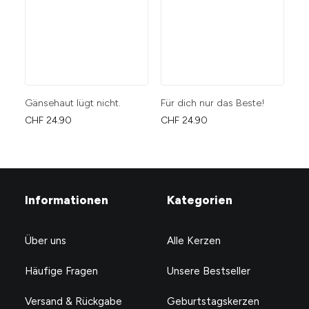
Gänsehaut lügt nicht.
Für dich nur das Beste!
Ic
CHF
24.90
CHF
24.90
CH
Informationen
Kategorien
Über uns
Alle Kerzen
Häufige Fragen
Unsere Bestseller
Versand & Rückgabe
Geburtstagskerzen