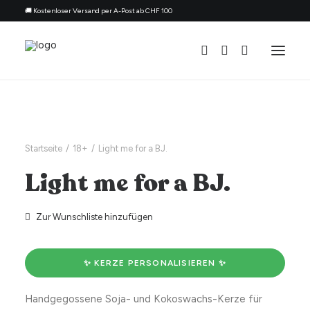
🚚 Kostenloser Versand per A-Post ab CHF 100
Alle Kerzen
Nach Anlass
Startseite
18+
Light me for a BJ.
Geschenk für
Light me for a BJ.
Thema
Nachfüllset
Zur Wunschliste hinzufügen
Über uns
Kontakt
✨ KERZE PERSONALISIEREN ✨
Deutsch
Handgegossene Soja- und Kokoswachs-Kerze für