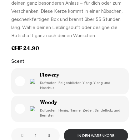
deinen ganz besonderen Anlass – für dich oder zum
Verschenken. Diese Kerze kommt in einer hübschen,
geschenkfertigen Box und brennt über 55 Stunden
lang. Wähle deinen Lieblingsduft oder designe die
Botschaft ganz nach deinen Wünschen.
CHF
24.90
Scent
Flowery
Duftnoten: Feigenblätter, Ylang-Ylang und
Moschus
Woody
Duftnoten: Honig, Tanne, Zeder, Sandelholz und
Bernstein
Light
IN DEN WARENKORB