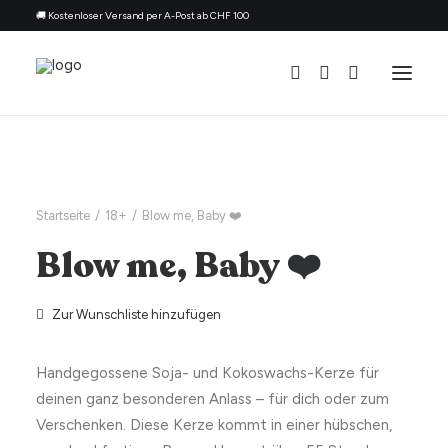
🚚 Kostenloser Versand per A-Post ab CHF 100
Alle Kerzen
Nach Anlass
Startseite
18+
Blow me, Baby ❤️
Geschenk für
Blow me, Baby ❤️
Thema
Nachfüllset
Zur Wunschliste hinzufügen
Über uns
Handgegossene Soja- und Kokoswachs-Kerze für
Kontakt
deinen ganz besonderen Anlass – für dich oder zum
Deutsch
Verschenken. Diese Kerze kommt in einer hübschen,