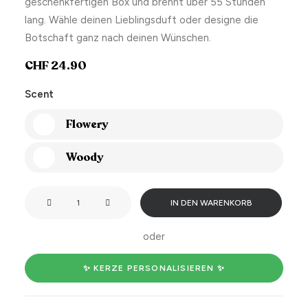
geschenkfertigen Box und brennt über 55 Stunden
lang. Wähle deinen Lieblingsduft oder designe die
Botschaft ganz nach deinen Wünschen.
CHF
24.90
Scent
Flowery
Woody
Blow
IN DEN WARENKORB
me,
Baby
oder
❤️
Menge
✨ KERZE PERSONALISIEREN ✨