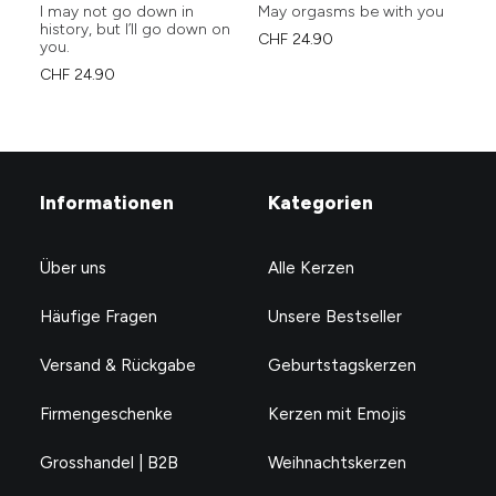
I may not go down in
May orgasms be with you
Li
history, but I’ll go down on
Kä
CHF
24.90
you.
CH
CHF
24.90
Informationen
Kategorien
Über uns
Alle Kerzen
Häufige Fragen
Unsere Bestseller
Versand & Rückgabe
Geburtstagskerzen
Firmengeschenke
Kerzen mit Emojis
Grosshandel | B2B
Weihnachtskerzen