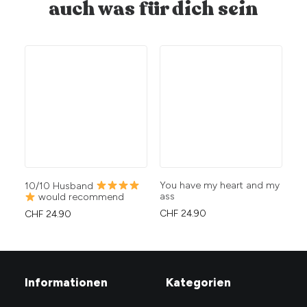
auch was für dich sein
You have my heart and my
Du
10/10 Husband
ass
Li
would recommend
CHF
24.90
CH
CHF
24.90
Informationen
Kategorien