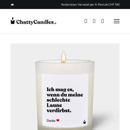
Kostenloser Versand per A-Post ab CHF 100
Alle Kerzen
Nach Anlass
Geschenk für
Thema
Nachfüllset
Über uns
Kontakt
Deutsch