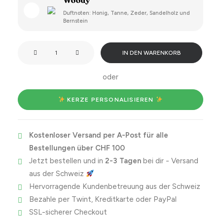
Woody
Duftnoten: Honig, Tanne, Zeder, Sandelholz und
Bernstein
Ich
IN DEN WARENKORB
mag
es,
oder
wenn
du
 KERZE PERSONALISIEREN 
meine
schlechte
Kostenloser Versand per A-Post für alle
Laune
Bestellungen über CHF 100
verdirbst.
Jetzt bestellen und in
2-3 Tagen
bei dir - Versand
Menge
aus der Schweiz
Hervorragende Kundenbetreuung aus der Schweiz
Bezahle per Twint, Kreditkarte oder PayPal
SSL-sicherer Checkout