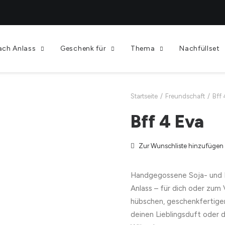
ach Anlass
Geschenk für
Thema
Nachfüllset
Startseite
Freundschaft
Bff 
Bff 4 Eva
Zur Wunschliste hinzufügen
Handgegossene Soja- und 
Anlass – für dich oder zum
hübschen, geschenkfertige
deinen Lieblingsduft oder 