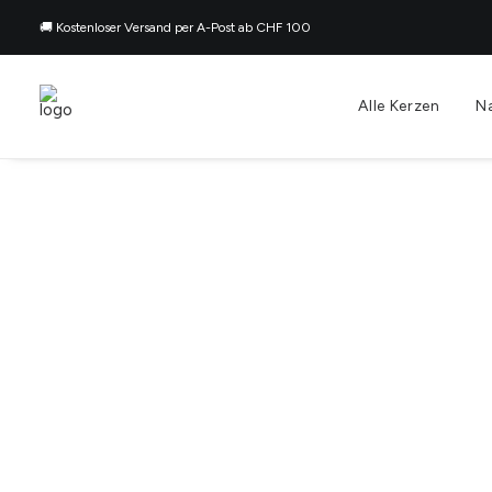
🚚 Kostenloser Versand per A-Post ab CHF 100
Alle Kerzen
N