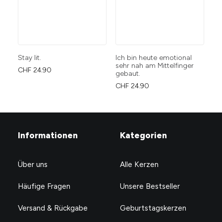
Stay lit.
Ich bin heute emotional
Du
sehr nah am Mittelfinger
you
CHF
24.90
gebaut.
CH
CHF
24.90
Informationen
Kategorien
Über uns
Alle Kerzen
Häufige Fragen
Unsere Bestseller
Versand & Rückgabe
Geburtstagskerzen