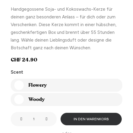
Handgegossene Soja- und Kokoswachs-Kerze für
deinen ganz besonderen Anlass – für dich oder zum
Verschenken. Diese Kerze kommt in einer hübschen,
geschenkfertigen Box und brennt über 55 Stunden
lang. Wähle deinen Lieblingsduft oder designe die
Botschaft ganz nach deinen Wünschen.
CHF
24.90
Scent
Flowery
Woody
Being
IN DEN WARENKORB
my
sister