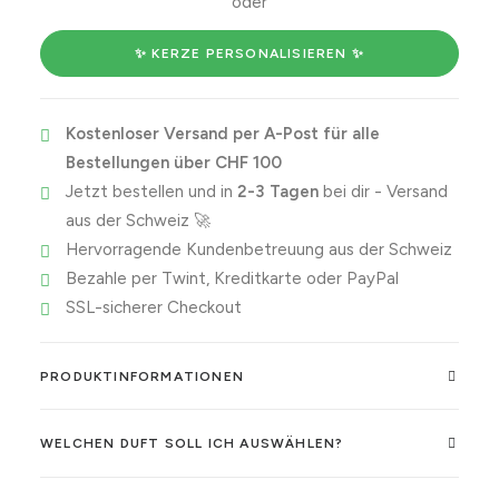
oder
is
really
✨ KERZE PERSONALISIEREN ✨
the
only
Kostenloser Versand per A-Post für alle
gift
Bestellungen über CHF 100
you
Jetzt bestellen und in
2-3 Tagen
bei dir - Versand
need
aus der Schweiz 🚀
Menge
Hervorragende Kundenbetreuung aus der Schweiz
Bezahle per Twint, Kreditkarte oder PayPal
SSL-sicherer Checkout
PRODUKTINFORMATIONEN
WELCHEN DUFT SOLL ICH AUSWÄHLEN?