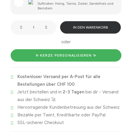
Duftnoten: Honig, Tanne, Zeder, Sandelholz und
Bernstein
Träume
IN DEN WARENKORB
nicht
dein
oder
Leben,
sondern
✨ KERZE PERSONALISIEREN ✨
halt
einfach
Kostenloser Versand per A-Post für alle
dein
Bestellungen über CHF 100
Maul.
Jetzt bestellen und in
2-3 Tagen
bei dir - Versand
Menge
aus der Schweiz 🚀
Hervorragende Kundenbetreuung aus der Schweiz
Bezahle per Twint, Kreditkarte oder PayPal
SSL-sicherer Checkout