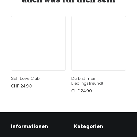
Self Love Club
Du bist mein
Yo
Lieblingsfreund!
tw
CHF
24.90
in
CHF
24.90
CH
Informationen
Kategorien