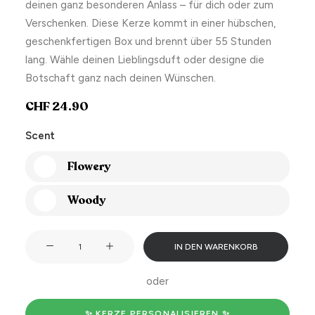
deinen ganz besonderen Anlass – für dich oder zum
Verschenken. Diese Kerze kommt in einer hübschen,
geschenkfertigen Box und brennt über 55 Stunden
lang. Wähle deinen Lieblingsduft oder designe die
Botschaft ganz nach deinen Wünschen.
CHF
24.90
Scent
Flowery
Woody
A
IN DEN WARENKORB
reminder
of
oder
how
hot
✨ KERZE PERSONALISIEREN ✨