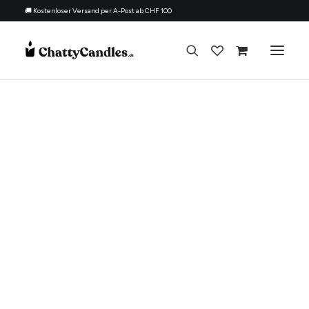
🚚 Kostenloser Versand per A-Post ab CHF 100
Alle Kerzen
Nach Anlass
Geschenk für
Thema
Nachfüllset
Über uns
Kontakt
Deutsch