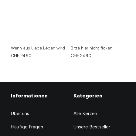
Wenn aus Liebe Leben wird
Bitte hier nicht ficken
Bi
❤️
CHF
24.90
CHF
24.90
CH
Informationen
Kategorien
Über uns
Alle Kerzen
Häufige Fragen
Unsere Bestseller