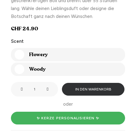
geschenkfertigen Box und brennt über 55 Stunden
lang. Wähle deinen Lieblingsduft oder designe die
Botschaft ganz nach deinen Wünschen.
CHF
24.90
Scent
Flowery
Woody
I
IN DEN WARENKORB
am
in
oder
my
eras
✨ KERZE PERSONALISIEREN ✨
era.
Menge