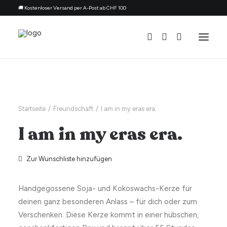
🚚 Kostenloser Versand per A-Post ab CHF 100
Alle Kerzen
Nach Anlass
Startseite
Freundschaft
I am in my eras era.
Geschenk für
I am in my eras era.
Thema
Nachfüllset
Zur Wunschliste hinzufügen
Über uns
Handgegossene Soja- und Kokoswachs-Kerze für
Kontakt
deinen ganz besonderen Anlass – für dich oder zum
Deutsch
Verschenken. Diese Kerze kommt in einer hübschen,