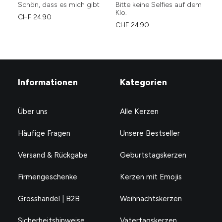
Schön, dass es mich gibt
Bitte keine Selfies auf dem
Th
Klo.
ca
CHF
24.90
CHF
24.90
CH
Informationen
Kategorien
Über uns
Alle Kerzen
Häufige Fragen
Unsere Bestseller
Versand & Rückgabe
Geburtstagskerzen
Firmengeschenke
Kerzen mit Emojis
Grosshandel | B2B
Weihnachtskerzen
Sicherheitshinweise
Vatertagskerzen