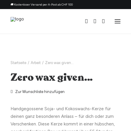
🚚 Kostenloser Versand per A-Post ab CHF 100
Alle Kerzen
Nach Anlass
Startseite
Arbeit
Zero wax given…
Geschenk für
Zero wax given…
Thema
Nachfüllset
Zur Wunschliste hinzufügen
Über uns
Handgegossene Soja- und Kokoswachs-Kerze für
Kontakt
deinen ganz besonderen Anlass – für dich oder zum
Deutsch
Verschenken. Diese Kerze kommt in einer hübschen,