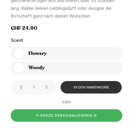
geschenkfertigen Box und brennt über 55 Stunden
lang. Wähle deinen Lieblingsduft oder designe die
Botschaft ganz nach deinen Wünschen.
CHF
24.90
Scent
Flowery
Woody
Zero
IN DEN WARENKORB
wax
given...
oder
Menge
✨ KERZE PERSONALISIEREN ✨