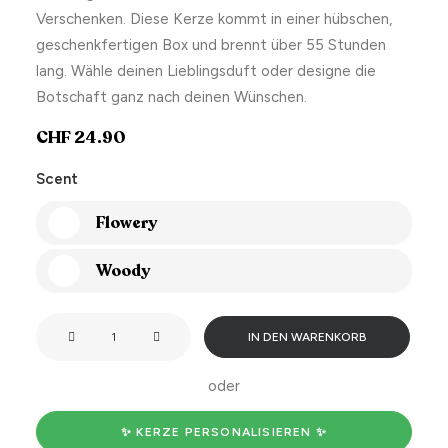
Verschenken. Diese Kerze kommt in einer hübschen,
geschenkfertigen Box und brennt über 55 Stunden
lang. Wähle deinen Lieblingsduft oder designe die
Botschaft ganz nach deinen Wünschen.
CHF
24.90
Scent
Flowery
Woody
Your
IN DEN WARENKORB
house
smells
oder
like
cats.
✨ KERZE PERSONALISIEREN ✨