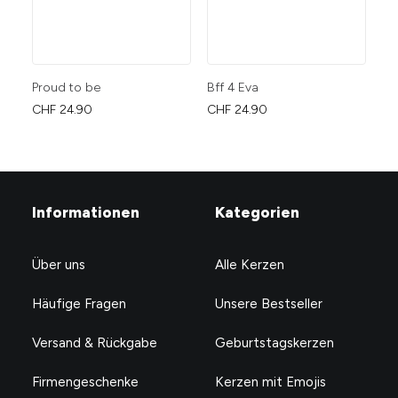
Proud to be
Bff 4 Eva
Bi
❤️
CHF
24.90
CHF
24.90
CH
Informationen
Kategorien
Über uns
Alle Kerzen
Häufige Fragen
Unsere Bestseller
Versand & Rückgabe
Geburtstagskerzen
Firmengeschenke
Kerzen mit Emojis