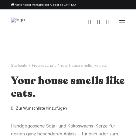
🚚 Kostenloser Versand per A-Post ab CHF 100
Alle Kerzen
Nach Anlass
Startseite
Freundschaft
Your house smells like cats.
Geschenk für
Your house smells like
Thema
cats.
Nachfüllset
Über uns
Zur Wunschliste hinzufügen
Kontakt
Handgegossene Soja- und Kokoswachs-Kerze für
Deutsch
deinen ganz besonderen Anlass – für dich oder zum