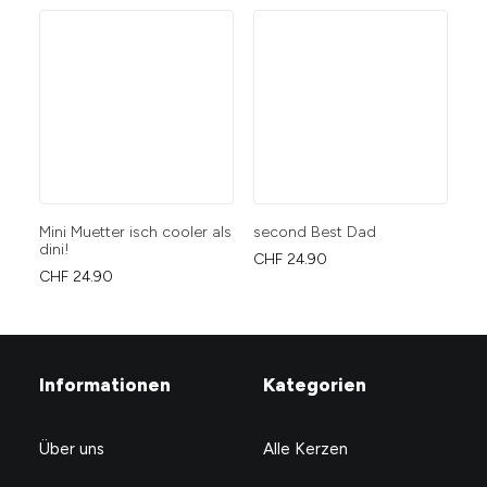
Mini Muetter isch cooler als
second Best Dad
Fu
dini!
CHF
24.90
CH
CHF
24.90
Informationen
Kategorien
Über uns
Alle Kerzen