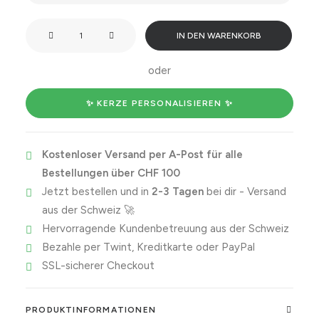
You
IN DEN WARENKORB
two
are
oder
going
to
✨ KERZE PERSONALISIEREN ✨
be
amazing
Kostenloser Versand per A-Post für alle
parents.
Bestellungen über CHF 100
Menge
Jetzt bestellen und in
2-3 Tagen
bei dir - Versand
aus der Schweiz 🚀
Hervorragende Kundenbetreuung aus der Schweiz
Bezahle per Twint, Kreditkarte oder PayPal
SSL-sicherer Checkout
PRODUKTINFORMATIONEN