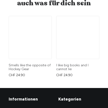
auch was für dich sein
Smells like the opposite of
I like big books and I
We
Hockey Gear
cannot lie
ic
CHF
24.90
CHF
24.90
CH
Informationen
Kategorien