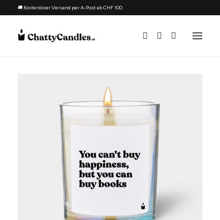
🚚 Kostenloser Versand per A-Post ab CHF 100
Alle Kerzen
Nach Anlass
Geschenk für
Thema
Nachfüllset
Über uns
Kontakt
Deutsch