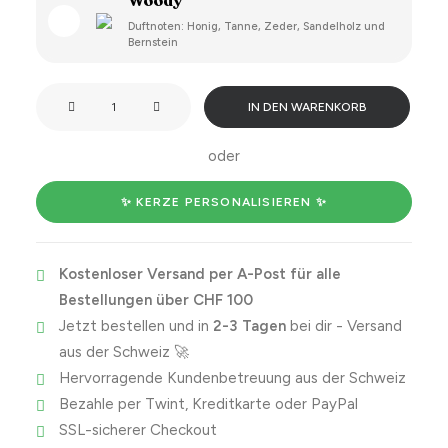
Woody
Duftnoten: Honig, Tanne, Zeder, Sandelholz und
Bernstein
You
IN DEN WARENKORB
can't
buy
oder
happiness,
but
✨ KERZE PERSONALISIEREN ✨
you
can
Kostenloser Versand per A-Post für alle
buy
Bestellungen über CHF 100
books
Jetzt bestellen und in
2-3 Tagen
bei dir - Versand
Menge
aus der Schweiz 🚀
Hervorragende Kundenbetreuung aus der Schweiz
Bezahle per Twint, Kreditkarte oder PayPal
SSL-sicherer Checkout