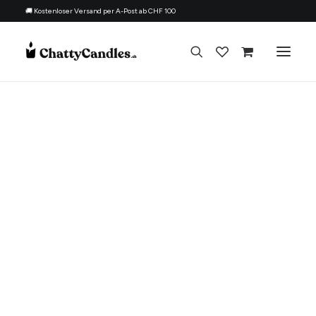
🚚 Kostenloser Versand per A-Post ab CHF 100
Alle Kerzen
Nach Anlass
Geschenk für
Thema
Nachfüllset
Über uns
Kontakt
Deutsch