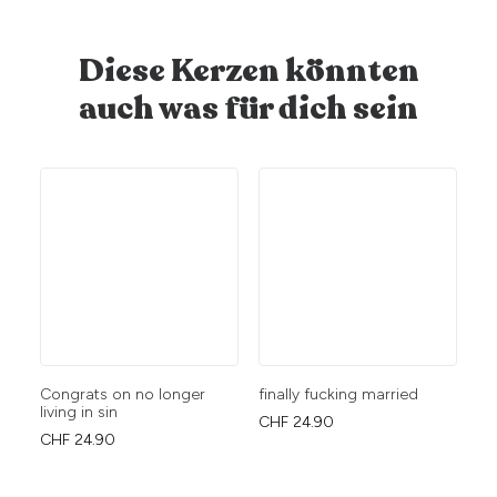
Diese Kerzen könnten
auch was für dich sein
Congrats on no longer
finally fucking married
Du
living in sin
Li
CHF
24.90
CHF
24.90
CH