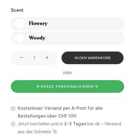
Scent
Flowery
Woody
Wow
IN DEN WARENKORB
your
new
oder
wife
is
✨ KERZE PERSONALISIEREN ✨
hot
Menge
Kostenloser Versand per A-Post für alle
Bestellungen über CHF 100
Jetzt bestellen und in
2-3 Tagen
bei dir - Versand
aus der Schweiz 🚀