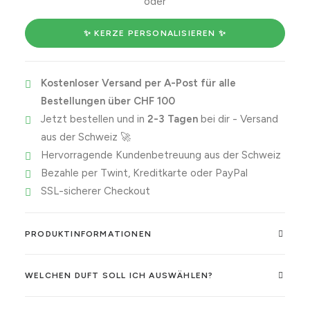
oder
is
the
✨ KERZE PERSONALISIEREN ✨
best
and
Kostenloser Versand per A-Post für alle
why
Bestellungen über CHF 100
is
Jetzt bestellen und in
2-3 Tagen
bei dir - Versand
it
aus der Schweiz 🚀
Capricorn?
Hervorragende Kundenbetreuung aus der Schweiz
Menge
Bezahle per Twint, Kreditkarte oder PayPal
SSL-sicherer Checkout
PRODUKTINFORMATIONEN
WELCHEN DUFT SOLL ICH AUSWÄHLEN?