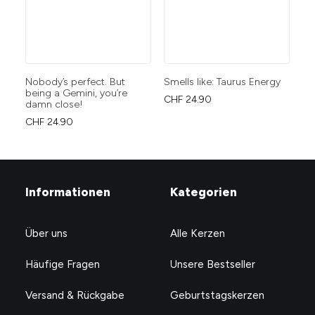
Nobody’s perfect. But
Smells like: Taurus Energy
I’
being a Gemini, you’re
my
CHF
24.90
damn close!
CH
CHF
24.90
Informationen
Kategorien
Über uns
Alle Kerzen
Häufige Fragen
Unsere Bestseller
Versand & Rückgabe
Geburtstagskerzen