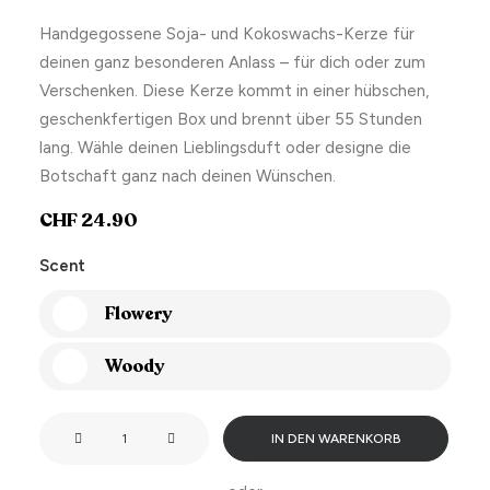
Handgegossene Soja- und Kokoswachs-Kerze für
deinen ganz besonderen Anlass – für dich oder zum
Verschenken. Diese Kerze kommt in einer hübschen,
geschenkfertigen Box und brennt über 55 Stunden
lang. Wähle deinen Lieblingsduft oder designe die
Botschaft ganz nach deinen Wünschen.
CHF
24.90
Scent
Flowery
Woody
Which
IN DEN WARENKORB
zodiac
sign