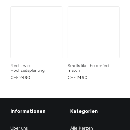
Riecht wie:
Smells like the perfect
Wi
Hochzeitsplanung
match
CH
CHF
24.90
CHF
24.90
Informationen
Kategorien
Über uns
Alle Kerzen