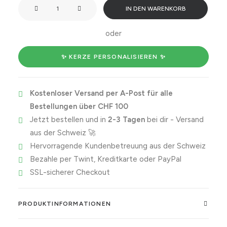
When
IN DEN WARENKORB
you
argue,
oder
just
light
✨ KERZE PERSONALISIEREN ✨
this
candle
Kostenloser Versand per A-Post für alle
and
Bestellungen über CHF 100
pretend
Jetzt bestellen und in
2-3 Tagen
bei dir - Versand
you're
aus der Schweiz 🚀
on
Hervorragende Kundenbetreuung aus der Schweiz
a
Bezahle per Twint, Kreditkarte oder PayPal
romantic
SSL-sicherer Checkout
date
🔥
Menge
PRODUKTINFORMATIONEN