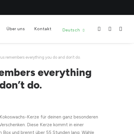
Über uns
Kontakt
Deutsch
us remembers everything you do and don’t do.
embers everything
don’t do.
Kokoswachs-Kerze für deinen ganz besonderen
 Verschenken. Diese Kerze kommt in einer
n Box und brennt über 55 Stunden lang. Wähle