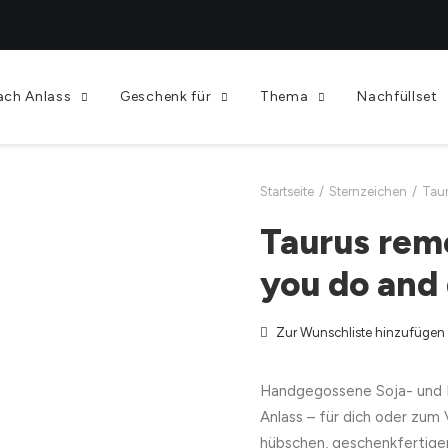
ach Anlass
Geschenk für
Thema
Nachfüllset
Startseite
Sternzeichen
Taur
Taurus rem
you do and 
Zur Wunschliste hinzufügen
Handgegossene Soja- und 
Anlass – für dich oder zum
hübschen, geschenkfertige