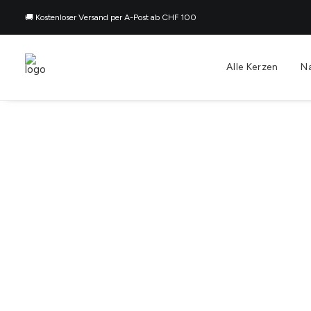
🚚 Kostenloser Versand per A-Post ab CHF 100
Alle Kerzen
N