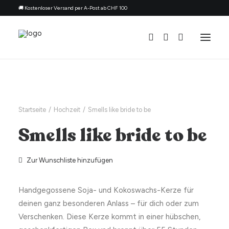
🚚 Kostenloser Versand per A-Post ab CHF 100
Alle Kerzen
Nach Anlass
Startseite
Hochzeit
Smells like bride to be
Geschenk für
Smells like bride to be
Thema
Nachfüllset
Zur Wunschliste hinzufügen
Über uns
Handgegossene Soja- und Kokoswachs-Kerze für
Kontakt
deinen ganz besonderen Anlass – für dich oder zum
Deutsch
Verschenken. Diese Kerze kommt in einer hübschen,