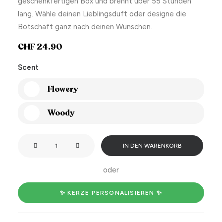
geschenkfertigen Box und brennt über 55 Stunden
lang. Wähle deinen Lieblingsduft oder designe die
Botschaft ganz nach deinen Wünschen.
CHF
24.90
Scent
Flowery
Woody
Smells
IN DEN WARENKORB
like
bride
oder
to
be
✨ KERZE PERSONALISIEREN ✨
Menge