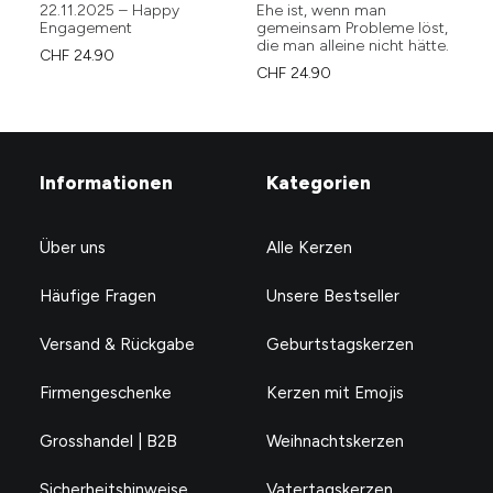
22.11.2025 – Happy
Ehe ist, wenn man
Lo
Engagement
gemeinsam Probleme löst,
ma
die man alleine nicht hätte.
CHF
24.90
CH
CHF
24.90
Informationen
Kategorien
Über uns
Alle Kerzen
Häufige Fragen
Unsere Bestseller
Versand & Rückgabe
Geburtstagskerzen
Firmengeschenke
Kerzen mit Emojis
Grosshandel | B2B
Weihnachtskerzen
Sicherheitshinweise
Vatertagskerzen