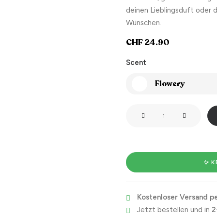
deinen Lieblingsduft oder 
Wünschen.
CHF
24.90
Scent
Flowery
Riecht
wie:
Nicht
mehr
dein
✨ K
Problem!
Menge
Kostenloser Versand pe
Jetzt bestellen und in
2