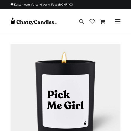
🚚 Kostenloser Versand per A-Post ab CHF 100
Alle Kerzen
Nach Anlass
Geschenk für
Thema
Nachfüllset
Über uns
Kontakt
Deutsch