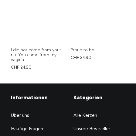
I did not come from your
Proud to be
Fu
rib. You came from my
CHF
24.90
CH
vagina.
CHF
24.90
Informationen
Kategorien
Über uns
Alle Kerzen
Häufige Fragen
Unsere Bestseller