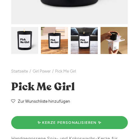
Startseite
Girl Power
Pick Me Girl
Pick Me Girl
Zur Wunschliste hinzufügen
✨ KERZE PERSONALISIEREN ✨
Handgegossene Soja- und Kokoswachs-Kerze für