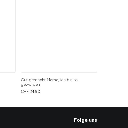
Gut gemacht Mama, ich bin toll
Versprochen 
geworden
Rest vo dim 
CHF
24.90
CHF
24.90
Folge uns