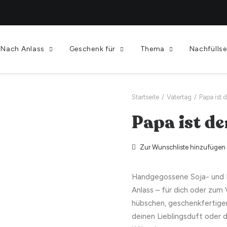
Nach Anlass
Geschenk für
Thema
Nachfüllse
Startseite
Vatertag
Papa ist 
Papa ist de
Zur Wunschliste hinzufügen
Handgegossene Soja- und 
Anlass – für dich oder zum
hübschen, geschenkfertige
deinen Lieblingsduft oder 