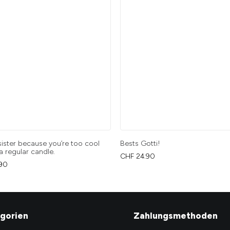
sister because you’re too cool
Bests Gotti!
 a regular candle.
CHF
24.90
90
gorien
Zahlungsmethoden