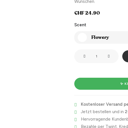
Wünschen.
CHF
24.90
Scent
Flowery
Papa
ist
der
Beste
Menge
✨ K
Kostenloser Versand pe
Jetzt bestellen und in
2
Hervorragende Kundenb
Bezahle per Twint, Kred